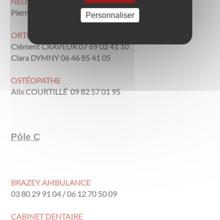
NEUROLOGUE
Pierre GRAS 03 80 50 16 16
Personnaliser
ORTHOPHONISTES
Clément CRAVEUR 07 69 02 41 10
Clara DYMNY 06 46 85 41 05
OSTÉOPATHE
Alix COURTILLÉ 09 82 57 01 95
Pôle C
BRAZEY AMBULANCE
03 80 29 91 04 / 06 12 70 50 09
CABINET DENTAIRE