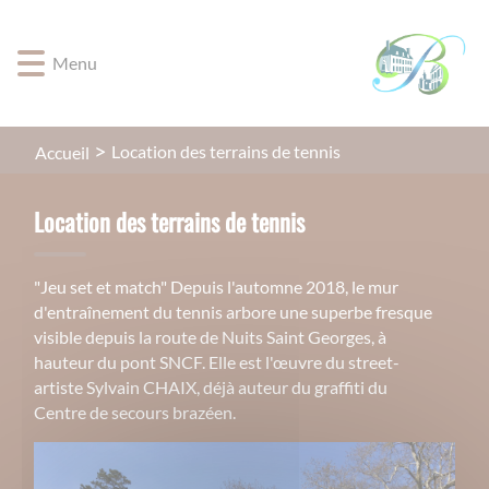
Lien
Lien
Lien
Lien
Panneau de gestion des cookies
d'accès
d'accès
d'accès
d'accès
Menu
rapide
rapide
rapide
rapide
au
au
à
au
menu
contenu
la
pied
principal
recherche
de
Location des terrains de tennis
Accueil
page
Location des terrains de tennis
"Jeu set et match" Depuis l'automne 2018, le mur
d'entraînement du tennis arbore une superbe fresque
visible depuis la route de Nuits Saint Georges, à
hauteur du pont SNCF. Elle est l'œuvre du street-
artiste Sylvain CHAIX, déjà auteur du graffiti du
Centre de secours brazéen.