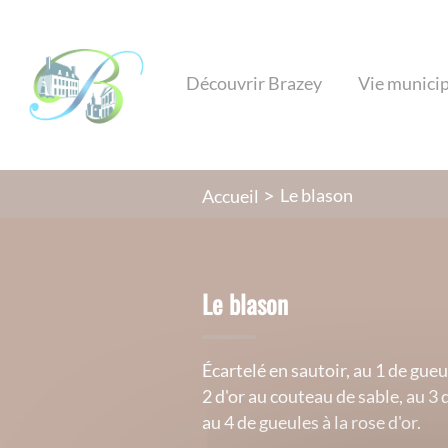
Lien
Lien
Lien
Lien
Panneau de gestion des cookies
d'accès
d'accès
d'accès
d'accès
rapide
rapide
rapide
rapide
Découvrir Brazey
Vie munici
au
au
à
au
menu
contenu
la
pied
principal
recherche
de
page
Le blason
Accueil
Le blason
Écartelé en sautoir, au 1 de gueule
2 d'or au couteau de sable, au 3 d
au 4 de gueules à la rose d'or.