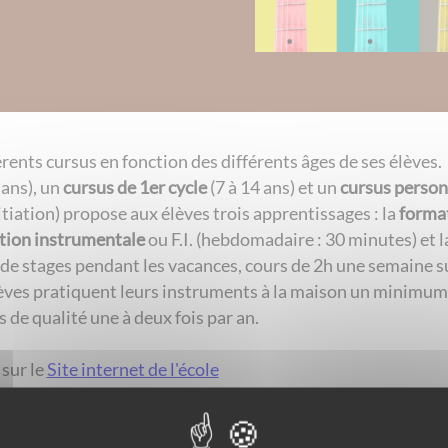
rents cursus en fonction des différents âges de ses élèves.
 ans), un
cursus de 1er cycle
(7 à 14 ans) et un
cursus person
tiation) propose aux élèves trois apprentissages : la
format
tion instrumentale
ou F.I. (hebdomadaire : 30 minutes) et 
 de stages pendant les vacances, cours de 2h une semaine sur
élèves pratiquent leurs instruments à la maison un minimum 
 de qualité une à deux fois par an.
sur le
Site internet de l'école