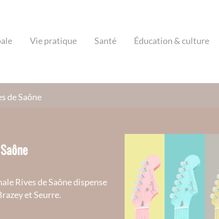
pale
Vie pratique
Santé
Éducation & culture
es de Saône
 Saône
ale Rives de Saône dispense
Brazey et Seurre.