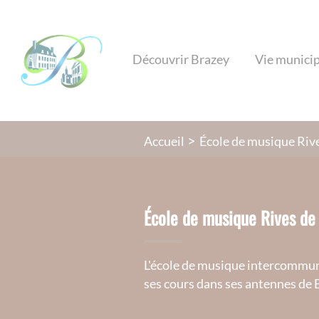
Lien
Lien
Lien
Lien
Panneau de gestion des cookies
d'accès
d'accès
d'accès
d'accès
rapide
rapide
rapide
rapide
Découvrir Brazey
Vie munici
au
au
à
au
menu
contenu
la
pied
principal
recherche
de
page
École de musique Riv
Accueil
École de musique Rives de
L'école de musique intercommun
ses cours dans ses antennes de 