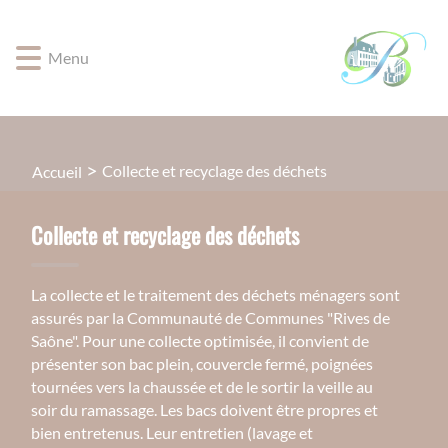
Lien
Lien
Lien
Lien
Panneau de gestion des cookies
d'accès
d'accès
d'accès
d'accès
Menu
rapide
rapide
rapide
rapide
au
au
à
au
menu
contenu
la
pied
principal
recherche
de
page
Collecte et recyclage des déchets
Accueil
Collecte et recyclage des déchets
La collecte et le traitement des déchets ménagers sont
assurés par la Communauté de Communes "Rives de
Saône". Pour une collecte optimisée, il convient de
présenter son bac plein, couvercle fermé, poignées
tournées vers la chaussée et de le sortir la veille au
soir du ramassage. Les bacs doivent être propres et
bien entretenus. Leur entretien (lavage et