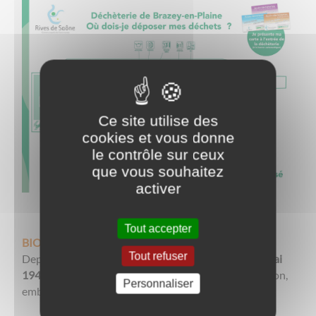
Ce site utilise des
cookies et vous donne
le contrôle sur ceux
que vous souhaitez
activer
Tout accepter
BIOBORNES
Tout refuser
Depuis 2019, une bioborne est implantée
rue du 8 mai
1945
. Elle accueille les déchets de viande et de poisson,
Personnaliser
emballés dans des sacs dédiés en papier kraft.