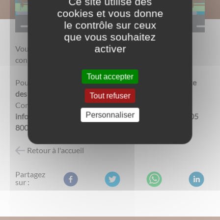
Ce site utilise des
cookies et vous donne
le contrôle sur ceux
que vous souhaitez
activer
Vous venez d'emménager à Brazey ? Faites-vous
connaître en mairie !
Tout accepter
Pour ouvrir votre compte et obtenir un bac de
collecte
des déchets
, contactez le service dédié de la
Tout refuser
Communauté de Communes par mail à
Personnaliser
infodechets@rivesdesaone.fr
ou au Numéro vert
0 805
800 346
Retour à l'accueil
Partagez
sur :